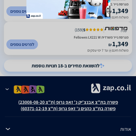
מגרסת נייר Fellowes Powershred LX221 - צבע לבן
1,349
לפרטים נוספים
₪
משלוח חינם
עד 3 ימי עסקים
)
159
(
5
מגרסת נייר משרדית Fellowes LX221 W
1,349
לפרטים נוספים
₪
משלוח חינם
עד 7 ימי עסקים
להשוואת מחירים ב-18 חנויות נוספות
פשרה בת"צ אבנצ'יק נ' זאפ גרופ (ת"צ 23008-08-20)
פשרה בת"צ כהנים נ' זאפ גרופ (ת"צ 60371-12-19)
אודות