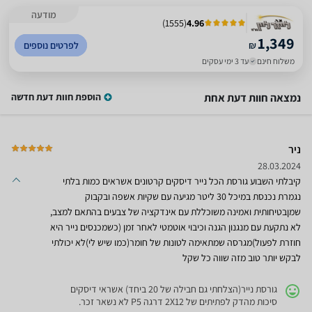
מודעה
)
1555
(
4.96
1,349
₪
לפרטים נוספים
משלוח חינם
עד 3 ימי עסקים
נמצאה חוות דעת אחת
הוספת חוות דעת חדשה
ניר
28.03.2024
קיבלתי השבוע גורסת הכל נייר דיסקים קרטונים אשראים כמות בלתי
נגמרת נכנסת במיכל 30 ליטר מגיעה עם שקיות אשפה ובקבוק
שמןבטיחותית ואמינה משוכללת עם אינדקציה של צבעים בהתאם למצב,
לא נתקעת עם מנגנון הגנה וכיבוי אוטמטי לאחר זמן (כשמכנסים נייר היא
חוזרת לפעול)מגרסה שמתאימה לטונות של חומר(כמו שיש לי)לא יכולתי
לבקש יותר טוב מזה שווה כל שקל
גורסת נייר(הצלחתי גם חבילה של 20 ביחד) אשראי דיסקים
סיכות מהדק לפתיתים של 2X12 דרגה P5 לא נשאר זכר.