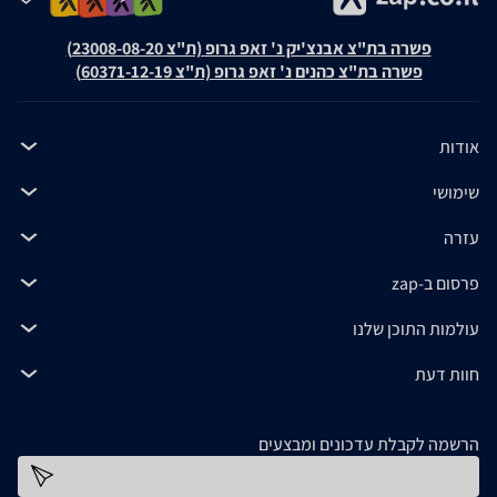
פשרה בת"צ אבנצ'יק נ' זאפ גרופ (ת"צ 23008-08-20)
פשרה בת"צ כהנים נ' זאפ גרופ (ת"צ 60371-12-19)
אודות
שימושי
עזרה
פרסום ב-zap
עולמות התוכן שלנו
חוות דעת
הרשמה לקבלת עדכונים ומבצעים
כתובת דוא''ל