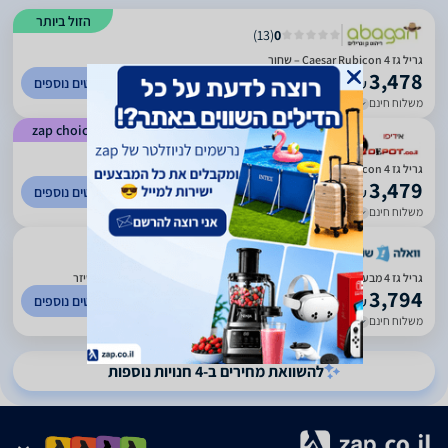
הזול ביותר
)
13
(
0
גריל גז Caesar Rubicon 4 – שחור
3,478
לפרטים נוספים
₪
משלוח חינם
עד 7 ימי עסקים
zap choice
)
938
(
4.95
גריל גז Caesar Rubicon 4 –שחור מט דגם ER-1H-8804C-2G-BK
3,479
לפרטים נוספים
₪
משלוח חינם
עד 5 ימי עסקים
)
3227
(
2.6
גריל גז 4 מבערים עם כירת צד דגם Caesar Rubicon 4 שחור מבית Caesar סיזר
3,794
לפרטים נוספים
₪
משלוח חינם
עד 14 ימי עסקים
להשוואת מחירים ב-4 חנויות נוספות