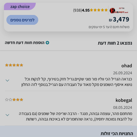
zap choice
)
938
(
4.95
3,479
₪
לפרטים נוספים
משלוח חינם
עד 5 ימי עסקים
נמצאו 2 חוות דעת
הוספת חוות דעת חדשה
ohad
26.09.2024
כנראה הגריל הכי ווליו פור מוני שקיים.גריל חזק בטירוף, קל לנקות וכל
נושא איסוף השומנים מקל מאוד על העבודה עם הגריל.בנוסף לזה החלון
זה פיצ׳ר נהדר.גריל מעולה, ממליץ.
kobegal
08.05.2024
מתחמם מהר, עוצמה גבוהה, מנגד - הרבה שריפה של שומנים (גם בעבודה
על להבות נמוכות יחסית), נראה שהחומרים לא באיכות גבוהה, רשתות
החלידו לי אחרי 3 שנים (החלפתי אותם ב-grill grates), מגני להבה נראים
במצב לא טוב למרות נקיון מתמיד לפי ההוראות. בקיצור- כנראה שזול
החנויות הכי זולות
יחסית בגלל החומרים מהם עשוי.