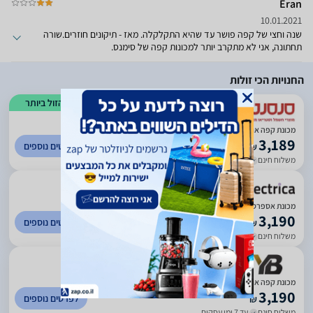
Eran
10.01.2021
שנה וחצי של קפה פושר עד שהיא התקלקלה. מאז - תיקונים חוזרים.שורה
תחתונה, אני לא מתקרב יותר למכונות קפה של סימנס.
החנויות הכי זולות
הזול ביותר
)
424
(
5
מכונת קפה אוטומטית SIEMENS סימנס דגם TP507R04 יבואן רשמי**
3,189
לפרטים נוספים
₪
משלוח חינם
עד 7 ימי עסקים
)
281
(
5
‏מכונת אספרסו Siemens TP507R04 EQ.500 סימנס
3,190
לפרטים נוספים
₪
משלוח חינם
עד 5 ימי עסקים
)
413
(
5
מכונת קפה אוטומטית סימנס Siemens EQ.500 TP507R04 classic
3,190
לפרטים נוספים
₪
משלוח חינם
עד 7 ימי עסקים