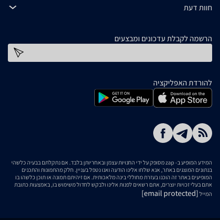
חוות דעת
הרשמה לקבלת עדכונים ומבצעים
כתובת דוא''ל
להורדת האפליקציה
המידע המופיע ב- zap מסופק על ידי החנויות עצמן ובאחריותן בלבד. אם נתקלתם בבעיה כלשהי
בנתונים המוצגים באתר, אנא שלחו אלינו הודעה ואנו נטפל בעניין. חלק מהתמונות והתכנים
המופיעים באתר זה הוכנו בעזרת מחוללי בינה מלאכותית. אם זיהיתם תמונה או תוכן כלשהו בו
אתם בעלי זכויות יוצרים, אתם רשאים לפנות אלינו ולבקש לחדול משימוש בו, באמצעות כתובת
[email protected]
המייל