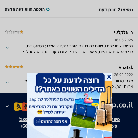
נמצאו 2 חוות דעת
הוספת חוות דעת חדשה
ר. אלקלעי
16.03.2025
רכשתי אותו לפני 3 שנים בחנות אבי סופר בנתניה. השבוע המנוע נדם.
פניתי למספר טכנאים, שאמרו שזו בעיה ידועה במקרר הזה ויש להחליף
מנוע.פניתי לחנות אבי סופר שלא מוכנים לקחת אחריות. הפנו אותי ליבואן
ניופאן, שלא מגיבים לפניות. תתרחקו מהדגם הזה
Anatzk
26.02.2022
שקט, מרווח (הקודם היה בגודל דומה אבל איכשהו המקרר הזה מרגיש
מרווח יותר). מרוצה מאוד!
פשרה בת"צ אבנצ'יק נ' זאפ גרופ (ת"צ 23008-08-20)
פשרה בת"צ כהנים נ' זאפ גרופ (ת"צ 60371-12-19)