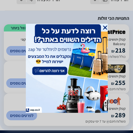
החנויות הכי זולות
הזול ביותר
קטלן יתושים חשמלי למרפסת, גינה או חצר Green Place דגם הוריקן גינה בלקוני
Balcony
218
לפרטים נוספים
₪
כולל משלוח (9 ₪)
עד 5 ימי עסקים
)
167
(
5
‏קטלן יתושים חשמלי הוריקן גינה בלקוני Green Place גרין פלייס
255
לפרטים נוספים
₪
משלוח חינם
עד 7 ימי עסקים
)
145
(
4.2
‏קטלן יתושים ומעופפים הוריקן גינה בלקוני Balcony
289
לפרטים נוספים
₪
משלוח חינם
עד 7 ימי עסקים