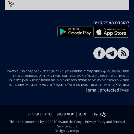
כתובת דוא''ל
להורדת האפליקציה
המידע המופיע ב- zap מסופק על ידי החנויות עצמן ובאחריותן בלבד. אם נתקלתם בבעיה כלשהי
בנתונים המוצגים באתר, אנא שלחו אלינו הודעה ואנו נטפל בעניין. חלק מהתמונות והתכנים
המופיעים באתר זה הוכנו בעזרת מחוללי בינה מלאכותית. אם זיהיתם תמונה או תוכן כלשהו בו
אתם בעלי זכויות יוצרים, אתם רשאים לפנות אלינו ולבקש לחדול משימוש בו, באמצעות כתובת
[email protected]
המייל
נגישות
תקנון
תנאי שימוש
מדיניות פרטיות
This site is protected by reCAPTCHA and the Google
Privacy Policy
and
Terms of
Service
apply
Design by uniqui