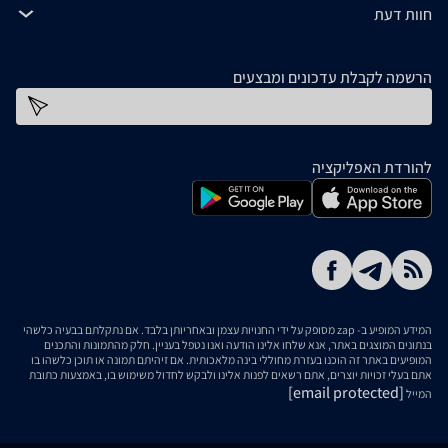
חוות דעת
הרשמה לקבלת עדכונים ומבצעים
כתובת דוא''ל
להורדת האפליקציה
המידע המופיע ב- zap מסופק על ידי החנויות עצמן ובאחריותן בלבד. אם נתקלתם בבעיה כלשהי
בנתונים המוצגים באתר, אנא שלחו אלינו הודעה ואנו נטפל בעניין. חלק מהתמונות והתכנים
המופיעים באתר זה הוכנו בעזרת מחוללי בינה מלאכותית. אם זיהיתם תמונה או תוכן כלשהו בו
אתם בעלי זכויות יוצרים, אתם רשאים לפנות אלינו ולבקש לחדול משימוש בו, באמצעות כתובת
[email protected]
המייל