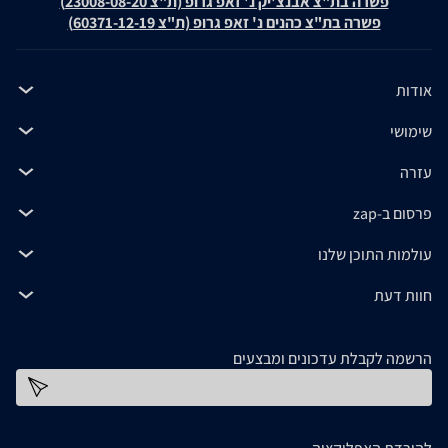
פשרה בת"צ אבנצ'יק נ' זאפ גרופ (ת"צ 23008-08-20)
פשרה בת"צ כהנים נ' זאפ גרופ (ת"צ 60371-12-19)
אודות
שימושי
עזרה
פרסום ב-zap
עולמות התוכן שלנו
חוות דעת
הרשמה לקבלת עדכונים ומבצעים
כתובת דוא''ל