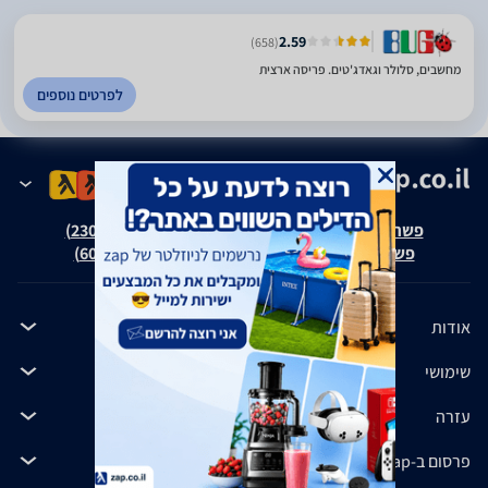
2.59
(658)
מחשבים, סלולר וגאדג'טים. פריסה ארצית
לפרטים נוספים
פשרה בת"צ אבנצ'יק נ' זאפ גרופ (ת"צ 23008-08-20)
פשרה בת"צ כהנים נ' זאפ גרופ (ת"צ 60371-12-19)
אודות
שימושי
עזרה
פרסום ב-zap