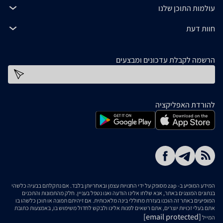
עולמות התוכן שלנו
חוות דעת
הרשמה לקבלת עדכונים ומבצעים
כתובת דוא''ל
להורדת האפליקציה
המידע המופיע ב- zap מסופק על ידי החנויות עצמן ובאחריותן בלבד. אם נתקלתם בבעיה כלשהי
בנתונים המוצגים באתר, אנא שלחו אלינו הודעה ואנו נטפל בעניין. חלק מהתמונות והתכנים
המופיעים באתר זה הוכנו בעזרת מחוללי בינה מלאכותית. אם זיהיתם תמונה או תוכן כלשהו בו
אתם בעלי זכויות יוצרים, אתם רשאים לפנות אלינו ולבקש לחדול משימוש בו, באמצעות כתובת
[email protected]
המייל