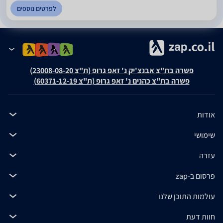
לפרטים נוספים
פשרה בת"צ אבנצ'יק נ' זאפ גרופ (ת"צ 23008-08-20)
פשרה בת"צ כהנים נ' זאפ גרופ (ת"צ 60371-12-19)
אודות
שימושי
עזרה
פרסום ב-zap
עולמות התוכן שלנו
חוות דעת