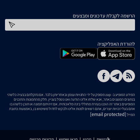
הרשמה לקבלת עדכונים ומבצעים
כתובת דוא''ל
להורדת האפליקציה
המידע המופיע ב- zap מסופק על ידי החנויות עצמן ובאחריותן בלבד. אם נתקלתם בבעיה כלשהי
בנתונים המוצגים באתר, אנא שלחו אלינו הודעה ואנו נטפל בעניין. חלק מהתמונות והתכנים
המופיעים באתר זה הוכנו בעזרת מחוללי בינה מלאכותית. אם זיהיתם תמונה או תוכן כלשהו בו
אתם בעלי זכויות יוצרים, אתם רשאים לפנות אלינו ולבקש לחדול משימוש בו, באמצעות כתובת
[email protected]
המייל
נגישות
תקנון
תנאי שימוש
מדיניות פרטיות