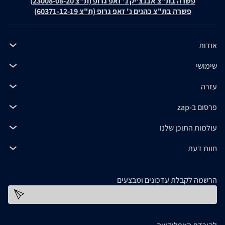
פשרה בת"צ אבנצ'יק נ' זאפ גרופ (ת"צ 23008-08-20)
פשרה בת"צ כהנים נ' זאפ גרופ (ת"צ 60371-12-19)
אודות
שימושי
עזרה
פרסום ב-zap
עולמות התוכן שלנו
חוות דעת
הרשמה לקבלת עדכונים ומבצעים
כתובת דוא''ל