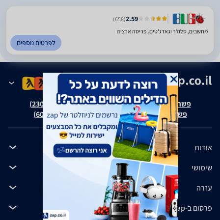
2.59
(658)
מחשבים, סלולר וגאדג'טים. פריסה ארצית
לפרטים נוספים
פשרה בת"צ אבנצ'יק נ' זאפ גרופ (ת"צ 23008-08-20)
פשרה בת"צ כהנים נ' זאפ גרופ (ת"צ 60371-12-19)
אודות
שימושי
עזרה
פרסום ב-zap