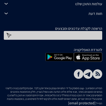
עולמות התוכן שלנו
חוות דעת
הרשמה לקבלת עדכונים ומבצעים
כתובת דוא''ל
להורדת האפליקציה
המידע המופיע ב- zap מסופק על ידי החנויות עצמן ובאחריותן בלבד. אם נתקלתם בבעיה כלשהי
בנתונים המוצגים באתר, אנא שלחו אלינו הודעה ואנו נטפל בעניין. חלק מהתמונות והתכנים
המופיעים באתר זה הוכנו בעזרת מחוללי בינה מלאכותית. אם זיהיתם תמונה או תוכן כלשהו בו
אתם בעלי זכויות יוצרים, אתם רשאים לפנות אלינו ולבקש לחדול משימוש בו, באמצעות כתובת
[email protected]
המייל