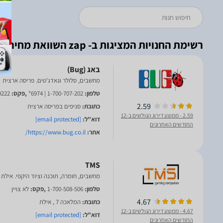
רשימת החנויות המציגות ב- zap השוואת מחירים
מחשבים, סלולר וגאדג'טים. פריסה ארצית
טלפון:
1-700-707-202 | 6974*
,פקס:
9222
2.59
כתובת:
סניפים בפריסה ארצית
2.59
- ממוצע דירוג הגולשים ב-12
דוא"ל:
[email protected]
החודשים האחרונים
אתר:
https://www.bug.co.il/
TMS
מחשבים, חומרה, תוכנה וציוד היקפי. אילת
טלפון:
1-700-508-506
,פקס:
לא צויין
4.67
כתובת:
המלאכה 7 , אילת
4.67
- ממוצע דירוג הגולשים ב-12
דוא"ל:
[email protected]
החודשים האחרונים