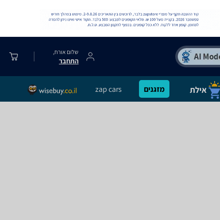
שלום אורח,
התחבר
מזגנים
zap cars