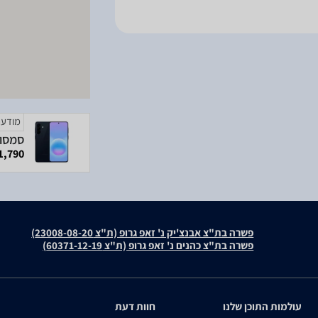
מודעה
1,790 ₪
פשרה בת"צ אבנצ'יק נ' זאפ גרופ (ת"צ 23008-08-20)
פשרה בת"צ כהנים נ' זאפ גרופ (ת"צ 60371-12-19)
עולמות התוכן שלנו
חוות דעת