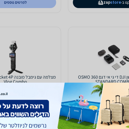
נו ב-
לפרטים נוספים
zap
store
מצלמת אקשן DJI די גי אי דגם OSMO 360
מצלמה עם גימבל
Vlog Combo
STANDARD COM
3,199
₪
עד 7 ימי עסקים
משלוח חינם
עד 4 ימי עסקים
ב-סטודיו לנד
נו ב-
לפרטים נוספים
zap
store