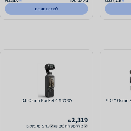
2.6
(3227)
ב-טאצ' סטור
5.0
(431)
לפרטים נוספים
מצלמה Osmo 360 Adventure Combo די ג'יי
מצלמת DJI Osmo Pocket 4
2,319
₪
כולל משלוח (20 ₪)
עד 5 ימי עסקים