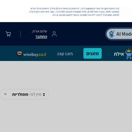
שלום אורח,
התחבר
מזגנים
zap cars
מיין לפי:
פופולריות