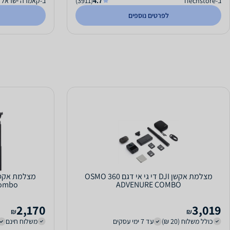
ב-iTechstore
4.7
(3911)
ב-קאמרה ישראל
לפרטים נוספים
מצלמת אקשן DJI די גי אי דגם OSMO 360
Combo
ADVENURE COMBO
2,170
3,019
₪
₪
כולל משלוח (20 ₪)
עד 7 ימי עסקים
משלוח חינם