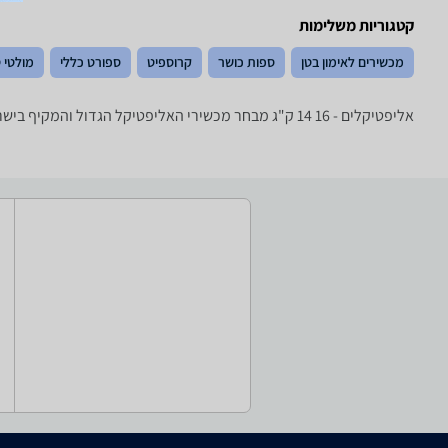
קטגוריות משלימות
מכשירים לאימון בטן
ספות כושר
קרוספיט
ספורט כללי
מולטי ט
אליפטיקלים - ‏16 ‏14 ‏ק"ג מבחר מכשירי האליפטיקל הגדול והמקיף בישראל עם טובי היצרנים: Orbitrek, York, Vo2, Kettler ורבים אחרים.