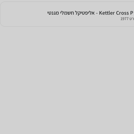
י
1977