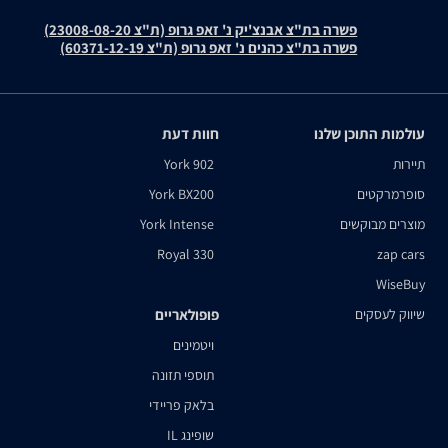
פשרה בת"צ אבנצ'יק נ' זאפ גרופ (ת"צ 23008-08-20)
פשרה בת"צ כהנים נ' זאפ גרופ (ת"צ 60371-12-19)
עולמות התוכן שלנו
חוות דעת
תיירות
York 902
סופרמרקטים
York BX200
מוצרים מבוקשים
York Intense
Royal 330
zap cars
WiseBuy
שיווק לעסקים
פופולאריים
ויטמינים
תוספי תזונה
בלאק פריידי
שופינג IL