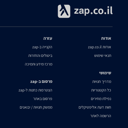
אודות
עזרה
אודות zap.co.il
הקנייה ב-zap
תנאי שימוש
ביטולים והחזרות
מרכז מידע ותמיכה
שימושי
פרסום ב-zap
מדריך חנויות
כל הקטגוריות
הצטרפות כחנות ל-zap
נפילת מחירים
פרסום באתר
חוות דעת אליפטיקלים
ממשק חנויות / יבואנים
הרשמה לאתר