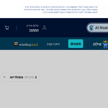
שלום אורח,
התחבר
מזגנים
zap cars
מיין לפי:
פופולריות