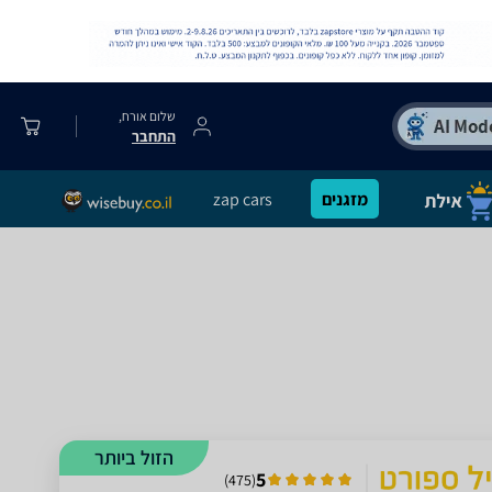
שלום אורח,
התחבר
מזגנים
zap cars
הזול ביותר
5
)
475
(