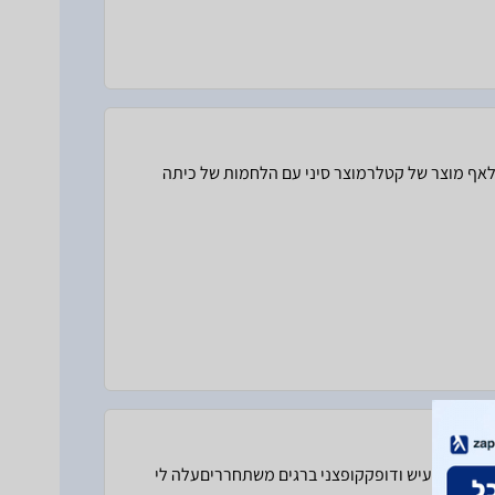
אף מוצר של קטלרמוצר סיני עם הלחמות של כיתה
כשנה וחציהיו 5 ביקורים של טכנאיםחורק, מרעיש ודופקקופצני ברגים משתחרריםעלה לי