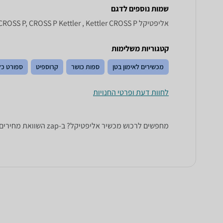
שמות נוספים לדגם
אליפטיקל Kettler CROSS P, CROSS P Kettler , Kettler CROSS P
קטגוריות משלימות
מכשירים לאימון בטן
ספות כושר
קרוספיט
ספורט כל
לחוות דעת ופרטי החנויות
מחפשים לרכוש מכשיר אליפטיקל? ב-zap השוואת מחירים תמצאו מגוון רחב של אליפטיקלים של טובי היצרנים בתחום: Orbitrek, York, Kettler, Vo2 ועוד.