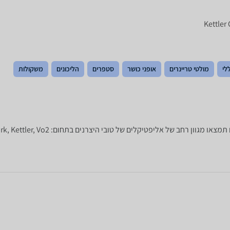
לי
מולטי טריינרים
אופני כושר
סטפרים
הליכונים
משקולות