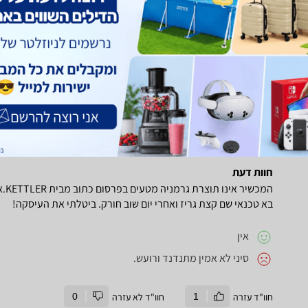
הרבה לא שווה שקללביקור האחרון של 7 שילמתי 500 שח על כלוםבקיצורלהתרחק
אין
כל מה שציינתי למעלה
שירות של קטלר גרוע מאד לקח לי חודשים עד שיגיעו
חוו"ד עזרה
2
חוו"ד לא עזרה
0
חוות דעת
המכ
בא טכנאי שם קצת גריז ואחרי יום שוב חורק. ביטלתי את העיסקה!
אין
סיני לא אמין מתנדנד ורועש.
חוו"ד עזרה
1
חוו"ד לא עזרה
0