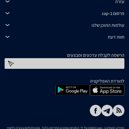
עזרה
פרסום ב-zap
עולמות התוכן שלנו
חוות דעת
הרשמה לקבלת עדכונים ומבצעים
כתובת דוא''ל
להורדת האפליקציה
המידע המופיע ב- zap מסופק על ידי החנויות עצמן ובאחריותן בלבד. אם נתקלתם בבעיה כלשהי