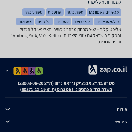
קטגוריות משלימות
מכשירים לאימון בטן
ספות כושר
קרוספיט
ספורט כללי
מולטי טריינרים
אופני כושר
סטפרים
הליכונים
משקולות
אליפטיקלים - ‏Vo2 ‏מרחק מבחר מכשירי האליפטיקל הגדול
והמקיף בישראל עם טובי היצרנים: Orbitrek, York, Vo2, Kettler
ורבים אחרים.
פשרה בת"צ אבנצ'יק נ' זאפ גרופ (ת"צ 23008-08-20)
פשרה בת"צ כהנים נ' זאפ גרופ (ת"צ 60371-12-19)
אודות
שימושי