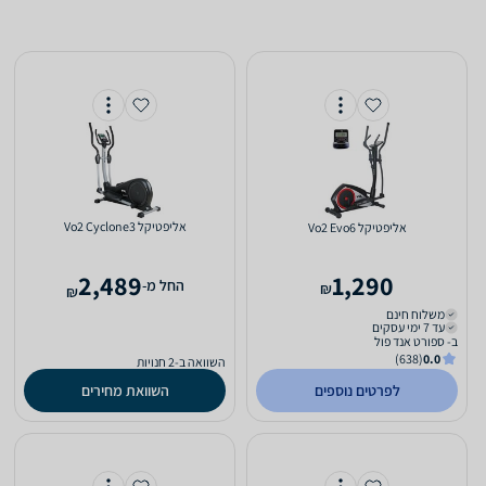
אליפטיקל Vo2 Cyclone3
אליפטיקל Vo2 Evo6
2,489
1,290
‫החל מ-
₪
₪
משלוח חינם
עד 7 ימי עסקים
ב- ספורט אנד פול
(638)
0.0
השוואה ב-2 חנויות
לפרטים נוספים
השוואת מחירים