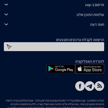
פרסום ב-zap
עולמות התוכן שלנו
חוות דעת
הרשמה לקבלת עדכונים ומבצעים
כתובת דוא''ל
להורדת האפליקציה
המידע המופיע ב- zap מסופק על ידי החנויות עצמן ובאחריותן בלבד. אם נתקלתם בבעיה כלשהי
בנתונים המוצגים באתר, אנא שלחו אלינו הודעה ואנו נטפל בעניין. חלק מהתמונות והתכנים
המופיעים באתר זה הוכנו בעזרת מחוללי בינה מלאכותית. אם זיהיתם תמונה או תוכן כלשהו בו