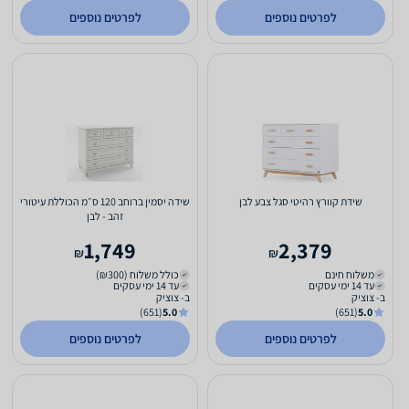
לפרטים נוספים
לפרטים נוספים
שידת קוורץ רהיטי סגל צבע לבן
שידה יסמין ברוחב 120 ס״מ הכוללת עיטורי
זהב - לבן
1,749
2,379
₪
₪
משלוח חינם
כולל משלוח (₪300)
עד 14 ימי עסקים
עד 14 ימי עסקים
ב- צוציק
ב- צוציק
(651)
5.0
(651)
5.0
לפרטים נוספים
לפרטים נוספים