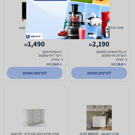
שידה יובל ברוחב 120 ס״מ - לבן אפור
שידה גלעד – שחור טבעי
1,490
2,190
₪
₪
כולל משלוח (₪300)
משלוח חינם
עד 14 ימי עסקים
עד 7 ימי עסקים
ב- צוציק
ב- צוציק
(651)
5.0
(651)
5.0
לפרטים נוספים
לפרטים נוספים
שידה דונגוואן – JUST ARRIVE
שידה סלין ברוחב 120 ס״מ - לבן טבעי