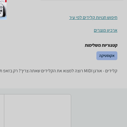
חיפוש חנויות קלידים לפי עיר
ארכיון מוצרים
קטגוריות משלימות
אקוסטיקה
קלידים - ‏אורגן ‏MIDI רוצה למצוא את הקלידים שאתה צריך? רק בזאפ תמצא מאות ביקורות על קלידים מערכת סינון מתקדמת לפי יצרן , סוג ועוד, השוואת מחירים ביותר מאלף חנויות פנאי וספורט ותקבל החלטה חכמה!