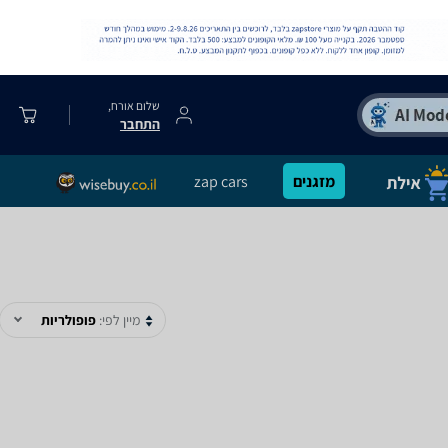
שלום אורח,
התחבר
מזגנים
zap cars
מיין לפי:
פופולריות