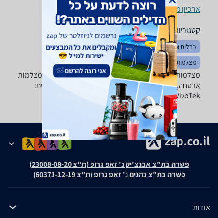
ארכיון מוצרים
קטגוריות משלימות
כבלים ומתאמים
מערכות הקלטה DVR
כספות
מצלמות אקסטרים
מצלמות אבטחה - ‏Provision ‏מצלמת גוף מגוון ענק של מצלמות
אבטחה, מצלמות IP, מצלמות כיפה ועוד של טובי היצרנים:
Foscam, D-Link, VivoTek ועוד.
פשרה בת"צ אבנצ'יק נ' זאפ גרופ (ת"צ 23008-08-20)
פשרה בת"צ כהנים נ' זאפ גרופ (ת"צ 60371-12-19)
אודות