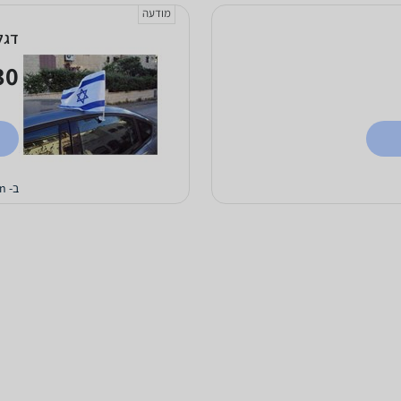
מודעה
דגל
0 ₪
ב- CoffeeMan