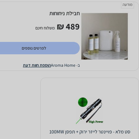
מודעה
חבילת ניחוחות
489 ₪
משלוח חינם
לפרטים נוספים
ב- Aroma Home
הוספת חוות דעת
סט מלא - פויינטר לייזר ירוק + תפסן 100MW