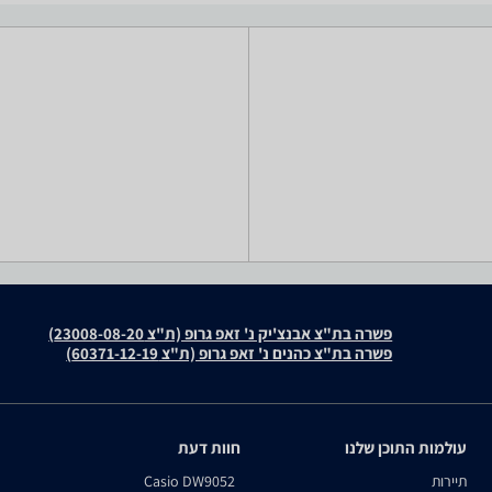
פשרה בת"צ אבנצ'יק נ' זאפ גרופ (ת"צ 23008-08-20)
פשרה בת"צ כהנים נ' זאפ גרופ (ת"צ 60371-12-19)
עולמות התוכן שלנו
חוות דעת
תיירות
Casio DW9052