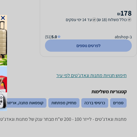
178
₪
כולל משלוח (18 ₪)
עד 14 ימי עסקים
ב-abshop
5.0
(51)
לפרטים נוספים
חיפוש חנויות מתנות וגאדג'טים לפי עיר
קטגוריות משלימות
ספרים
כרטיסי ברכה
מחזיק מפתחות
קופסאות מתנה, אריזות ועט
מתנות וגאדג'טים - ‏לייזר ‏100 - 200 ‏ש"ח מבחר ענק של מתנות וגאדג'טים ייחודיים: משחקי שולחן, מאפרות, נרות, מחזיקי מפתחות ועוד.