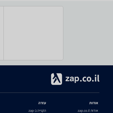
אודות
עזרה
אודות zap.co.il
הקנייה ב-zap