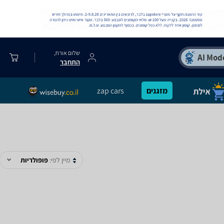
שלום אורח,
התחבר
מזגנים
zap cars
מיין לפי:
פופולריות