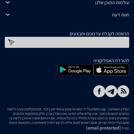
עולמות התוכן שלנו
חוות דעת
הרשמה לקבלת עדכונים ומבצעים
כתובת דוא''ל
להורדת האפליקציה
המידע המופיע ב- zap מסופק על ידי החנויות עצמן ובאחריותן בלבד. אם נתקלתם בבעיה כלשהי
בנתונים המוצגים באתר, אנא שלחו אלינו הודעה ואנו נטפל בעניין. חלק מהתמונות והתכנים
המופיעים באתר זה הוכנו בעזרת מחוללי בינה מלאכותית. אם זיהיתם תמונה או תוכן כלשהו בו
אתם בעלי זכויות יוצרים, אתם רשאים לפנות אלינו ולבקש לחדול משימוש בו, באמצעות כתובת
[email protected]
המייל