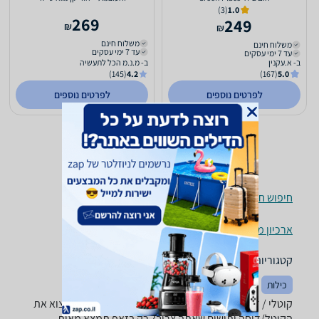
(3)
1.0
269
249
₪
₪
משלוח חינם
משלוח חינם
עד 7 ימי עסקים
עד 7 ימי עסקים
ב- א.עקנין
ב- מ.נ.מ הכל לתעשיה
(145)
4.2
(167)
5.0
לפרטים נוספים
לפרטים נוספים
חיפוש חנויות קוטלי / דוחי יתושים לפי עיר
ארכיון מוצרים
קטגוריות משלימות
כילות
קוטלי / דוחי יתושים - ‏Green Place ‏200 - 300 רוצה למצוא את
הקוטל/דוחה יתושים שאתה צריך? רק בזאפ תמצא מאות