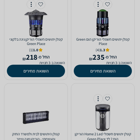
‏קטלן יתושים חשמלי הוריקן הום Green
‏קטלן יתושים חשמלי הוריקן גינה בלקוני
Green Place
Place
(1)
1.0
(4)
1.3
218
235
‫החל מ-
‫החל מ-
₪
₪
השוואה ב-3 חנויות
השוואה ב-3 חנויות
השוואת מחירים
השוואת מחירים
‏קטלן יתושים חשמלי Home 2 Led הוריקן
קטלן היתושים לבית ולמשרד החזק
הום 2 לד Green Place
והעוצמתי - הוריקן מגה טייזר