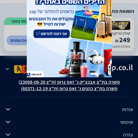
היתושים הרגיל לשקע באמצע הלילה אחרי מיליון עקיצות שכבר לא יכולתי
לסבול יותר. לזרוק כסף לפח, ממש כך
השוואת מחירים
הזול ביותר
)
167
(
5
קטלן הוריקן הום לד 2 HOME LED גרין פלייס
249
לפרטים נוספים
₪
משלוח חינם
עד 7 ימי עסקים
פשרה בת"צ אבנצ'יק נ' זאפ גרופ (ת"צ 23008-08-20)
פשרה בת"צ כהנים נ' זאפ גרופ (ת"צ 60371-12-19)
אודות
שימושי
עזרה