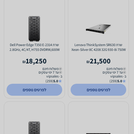
שרת Lenovo ThinkSystem SR630
שרת Dell Power Edge T350 E-2314
2.8GHz, 4C/4T, H755 DVDRW,600W
Xeon-Silver 8C 4208 32G 930-8i 750W
XCC-Ent (TC)
18,250
21,500
₪
₪
משלוח חינם
משלוח חינם
עד 7 ימי עסקים
עד 7 ימי עסקים
ב- vipsales
ב- vipsales
(259)
5.0
(259)
5.0
לפרטים נוספים
לפרטים נוספים