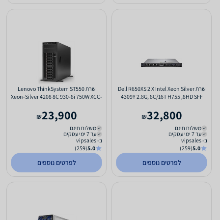
שרת Dell R650XS 2 X Intel Xeon Silver
שרת Lenovo ThinkSystem ST550
Xeon-Silver 4208 8C 930-8i 750W XCC-
4309Y 2.8G, 8C/16T H755 ,8HD SFF
Ent
Cage,2x1G, 600W
23,900
32,800
₪
₪
משלוח חינם
משלוח חינם
עד 7 ימי עסקים
עד 7 ימי עסקים
ב- vipsales
ב- vipsales
(259)
5.0
(259)
5.0
לפרטים נוספים
לפרטים נוספים