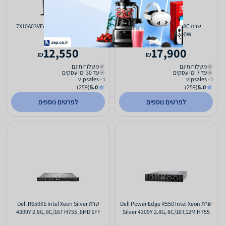
שרת HPE ML350 G10 4208 8C
שרת 7X10A03VEA LENOVO SERVER
ST550
P408i/2G 8SFF 800W
12,550
17,900
₪
₪
משלוח חינם
משלוח חינם
עד 7 ימי עסקים
עד 30 ימי עסקים
ב- vipsales
ב- vipsales
(259)
5.0
(259)
5.0
לפרטים נוספים
לפרטים נוספים
שרת Dell Power Edge R550 Intel Xeon
שרת Dell R650XS Intel Xeon Silver
4309Y 2.8G, 8C/16T H755 ,8HD SFF
Silver 4309Y 2.8G, 8C/16T,12M H755
Cage,2x1G, 2*800W
8HD LFF, 2x800W