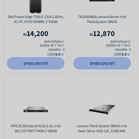
שרת 7X02A048EA Lenovo Server
Dell Power Edge T350 E-2314 2.8GHz,
4C/4T, H755 DVDRW, 2*600W
ThinkSystem SR630
14,200
12,870
₪
₪
משלוח חינם
משלוח חינם
עד 7 ימי עסקים
עד 7 ימי עסקים
ב- vipsales
ב- vipsales
(259)
5.0
(259)
5.0
לפרטים נוספים
לפרטים נוספים
שרת Lenovo Think System SR630
שרת HPE DL360 Gen10 4216 2.1G,
16C/32T 8SFF P408I 2*800W
Xeon-Silver 4310 12C,32GB,940-
8i,1x750W,XCCE