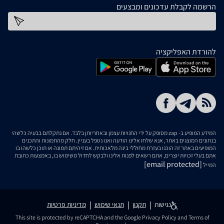
הרשמה לקבלת עדכונים ומבצעים
כתובת דוא''ל
להורדת האפליקציה
המידע המופיע ב- zap מסופק על ידי החנויות עצמן ובאחריותן בלבד. אם נתקלתם בבעיה כלשהי
בנתונים המוצגים באתר, אנא שלחו אלינו הודעה ואנו נטפל בעניין. חלק מהתמונות והתכנים
המופיעים באתר זה הוכנו בעזרת מחוללי בינה מלאכותית. אם זיהיתם תמונה או תוכן כלשהו בו
אתם בעלי זכויות יוצרים, אתם רשאים לפנות אלינו ולבקש לחדול משימוש בו, באמצעות כתובת
[email protected]
המייל
נגישות
תקנון
תנאי שימוש
מדיניות פרטיות
This site is protected by reCAPTCHA and the Google
Privacy Policy
and
Terms of