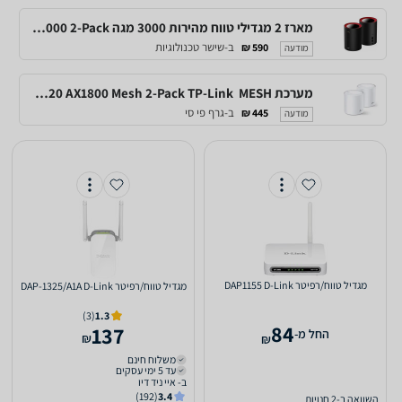
מארז 2 מגדילי טווח מהירות 3000 מגה CUDY M3000 2-Pack
ב-שישר טכנולוגיות
590 ₪
מודעה
מערכת MESH ‏ Deco X20 AX1800 Mesh 2-Pack TP-Link
ב-גרף פי סי
445 ₪
מודעה
‏מגדיל טווח/רפיטר DAP1155 D-Link
‏מגדיל טווח/רפיטר DAP-1325/A1A D-Link
(3)
1.3
84
137
‫החל מ-
₪
₪
משלוח חינם
עד 5 ימי עסקים
ב- איי ניד דיו
(192)
3.4
השוואה ב-2 חנויות