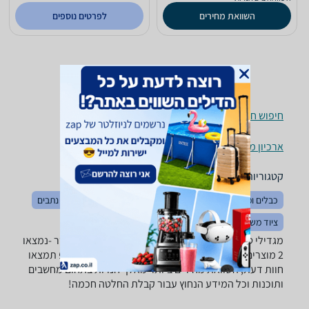
השוואת מחירים
לפרטים נוספים
חיפוש חנויות מגדילי טווח / Access Points לפי עיר
ארכיון מוצרים
קטגוריות משלימות
כבלים ומתאמים
מודמים
מודמים סלולריים
ראוטרים / נתבים
ציוד משלים לתקשורת
מגדילי טווח / Access Points ‏D-Link ‏מגדיל טווח/רפיטר -נמצאו
2 מוצרים. מחפש מגדיל טווח / Access Point? רק בזאפ תמצאו
חוות דעת, השוואת מחירים ביותר מאלף חנויות בתחום מחשבים
ותוכנות וכל המידע הנחוץ עבור קבלת החלטה חכמה!