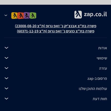
פשרה בת"צ אבנצ'יק נ' זאפ גרופ (ת"צ 23008-08-20)
פשרה בת"צ כהנים נ' זאפ גרופ (ת"צ 60371-12-19)
אודות
שימושי
עזרה
פרסום ב-zap
עולמות התוכן שלנו
חוות דעת