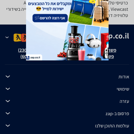
כרטיסי טלוויזיה ווידיאו של מיטב המותגים כמו Aver Media,
Maxxtro, Video Home, Viewcast ועוד שיאפשרו לכם צפייה בשידורי
טלוויזיה דרך המחשב, לכידת וידיאו, עריכת וידיאו וכדומה.
פשרה בת"צ אבנצ'יק נ' זאפ גרופ (ת"צ 23008-08-20)
פשרה בת"צ כהנים נ' זאפ גרופ (ת"צ 60371-12-19)
אודות
שימושי
עזרה
פרסום ב-zap
עולמות התוכן שלנו