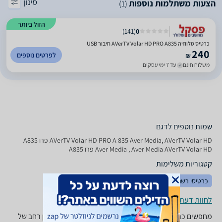
סינון
הצעות משתלמות נוספות
(1)
הזול ביותר
)
141
(
0
כרטיס טלווזיה AVerTV Volar HD PRO A835 חיבור USB
240
לפרטים נוספים
₪
משלוח חינם
עד 7 ימי עסקים
שמות נוספים לדגם
AVerTV Volar HD PRO A 835 Aver Media, AVerTV Volar HD פרו A835
Aver Media , Aver Media AVerTV Volar HD פרו A835
קטגוריות משלימות
כרטיסי רשת
כרטיסי קול
כרטיסי USB
לחוות דעת ופרטי החנויות
מחפשים כרטיס וידאו? ב-zap השוואת מחירים תמצאו מגוון רחב של