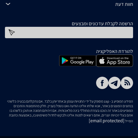
חוות דעת
הרשמה לקבלת עדכונים ומבצעים
כתובת דוא''ל
להורדת האפליקציה
המידע המופיע ב- zap מסופק על ידי החנויות עצמן ובאחריותן בלבד. אם נתקלתם בבעיה כלשהי
בנתונים המוצגים באתר, אנא שלחו אלינו הודעה ואנו נטפל בעניין. חלק מהתמונות והתכנים
המופיעים באתר זה הוכנו בעזרת מחוללי בינה מלאכותית. אם זיהיתם תמונה או תוכן כלשהו בו
אתם בעלי זכויות יוצרים, אתם רשאים לפנות אלינו ולבקש לחדול משימוש בו, באמצעות כתובת
[email protected]
המייל