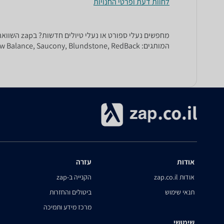
לחוות דעת ופרטי החנויות
מחפשים נע
המותגים: Nike, New Balance, Saucony, Blundstone, RedBack ועוד!
אודות
עזרה
אודות zap.co.il
הקנייה ב-zap
תנאי שימוש
ביטולים והחזרות
מרכז מידע ותמיכה
שימושי