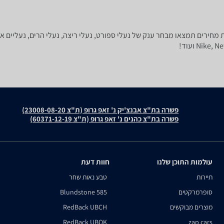
לי ספורט או נעלי טיולים חדשות? בzap השוואת מחירים תמצאו מבחר ענק של נעלי ספורט, נעלי ריצה, נעלי 
פשרה בת"צ אבנצ'יק נ' זאפ גרופ (ת"צ 23008-08-20)
פשרה בת"צ כהנים נ' זאפ גרופ (ת"צ 60371-12-19)
עולמות התוכן שלנו
חוות דעת
תיירות
טבע נאות שחר
סופרמרקטים
Blundstone 585
מוצרים מבוקשים
RedBack UBCH
RedBack UBOK
zap cars