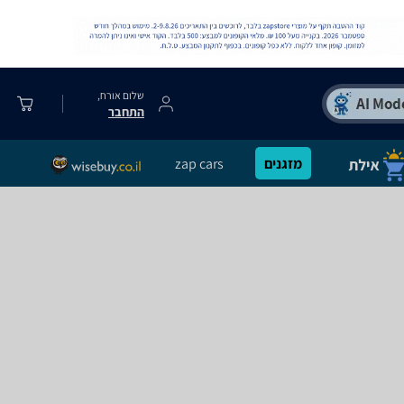
שלום אורח,
התחבר
מזגנים
zap cars