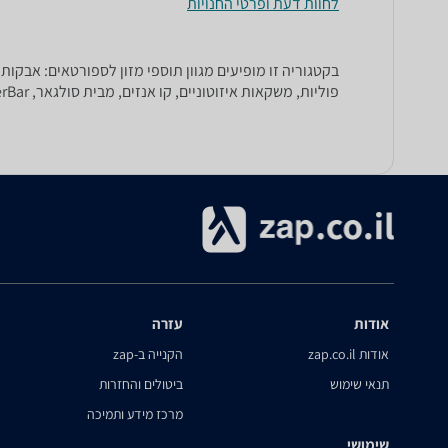
לחוות דעת ופרטי החנויות
בקטגוריה זו מופיעים מגוון תוספי מזון לספורטאים: אבקות 
פוליות, משקאות איזוטוניים, קו אנזים, מבית סולגאר, TSC, PowerBar ועוד.
אודות
עזרה
אודות zap.co.il
הקנייה ב-zap
תנאי שימוש
ביטולים והחזרות
מרכז מידע ותמיכה
שימושי