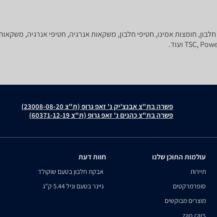
חלבון, חומצות אמינו, חטיפי חלבון, משקאות אנרגיה, חטיפי אנרגיה, משקאות חל
פשרה בת"צ אבנצ'יק נ' זאפ גרופ (ת"צ 23008-08-20)
פשרה בת"צ כהנים נ' זאפ גרופ (ת"צ 60371-12-19)
עולמות התוכן שלנו
חוות דעת
תיירות
אבקת חלבון בטעם שוקולד
סופרמרקטים
גיינר בטעם וניל 5.44 ק"ג
מוצרים מבוקשים
zap cars