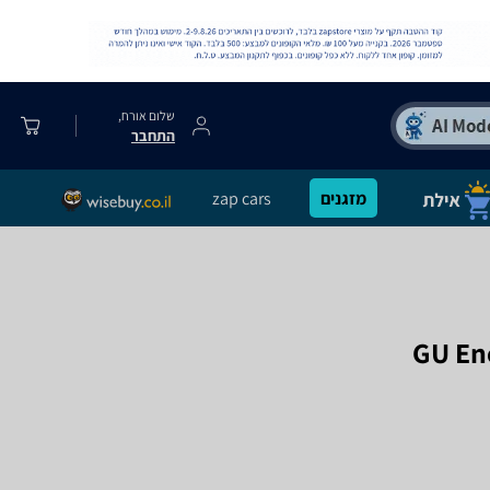
שלום אורח,
התחבר
מזגנים
zap cars