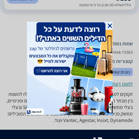
כולל משלוח (19 ₪)
עד 5 ימי עסקים
שמות נוספים לדגם
Y 3363 Unitek, Y3363 Unitek , Unitek Y3363
קטגוריות משלימות
כוננים קשיחים
לחוות דעת ופרטי החנויות
זקוקים למארז כונן או דיסקים? ב-zap השוואת מחירים תוכלו להשוות
בין מבחר רחב של מארזי כונן ודיסק, במבחר גדלים, חיצוניים ופנימיים,
בעלי ממשק פנימי SATAM SATA 2, IDE/ATA או SATA 3 6GB ובעלי
ממשק פנימי eSATA, USB 2.0 או אף USB 3.0 של המותגים המובילים:
Vantec, Agestar, Insixt, Dynamode ועוד.