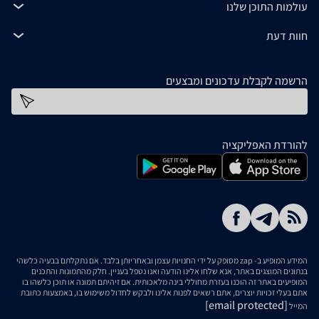
עולמות התוכן שלנו
חוות דעת
הרשמה לקבלת עדכונים ומבצעים
כתובת דוא''ל
להורדת האפליקציה
המידע המופיע ב- zap מסופק על ידי החנויות עצמן ובאחריותן בלבד. אם נתקלתם בבעיה כלשהי
בנתונים המוצגים באתר, אנא שלחו אלינו הודעה ואנו נטפל בעניין. חלק מהתמונות והתכנים
המופיעים באתר זה הוכנו בעזרת מחוללי בינה מלאכותית. אם זיהיתם תמונה או תוכן כלשהו בו
אתם בעלי זכויות יוצרים, אתם רשאים לפנות אלינו ולבקש לחדול משימוש בו, באמצעות כתובת
[email protected]
המייל