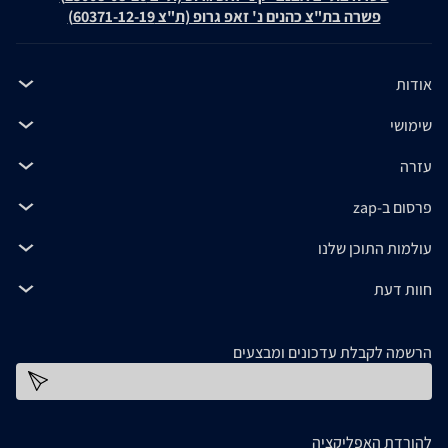
פשרה בת"צ כהנים נ' זאפ גרופ (ת"צ 60371-12-19)
אודות
שימושי
עזרה
פרסום ב-zap
עולמות התוכן שלנו
חוות דעת
הרשמה לקבלת עדכונים ומבצעים
כתובת דוא''ל
להורדת האפליקציה