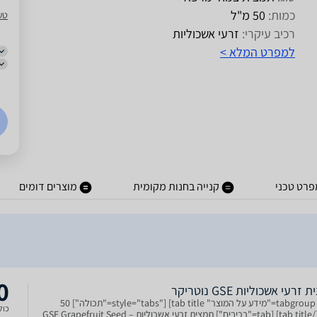
כמות:
50 מ"ל
טע
רכיב עיקרי:
זרעי אשכוליות
למפרט המלא >
פרט טכני
קנייה בחנות מקומית
מוצרים דומים
0
רעי אשכוליות GSE נוטריקר
[tabgroup title="מידע על המוצר" style="tabs"] [tab title="תכולה"] 50
כולל
מ”ל. [/tab] [tab title="רכיבים"] תמצית זרעי אשכוליות – GSE Grapefruit Seed