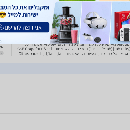
5
תמצית זרעי אשכוליות | מכיל 50 מ"ל | תוסף תזונה כשר | נוטרי
רי קר | Nutri Care
תמצית זרעי אשכוליות | מכיל 50 מ"ל | תוסף תזונה כשר | נוטרי קר | תמצית זרעי
כולל
אשכוליות היא תוסף תזונה חשוב המכיל 50 מיליליטרים. הזרעים של האשכוליות
 כמחטאים חזקים ובטוחים, והם מצויים בכמויות רבות בצמח המוכר כזה.
שימוש מציינות למזוג 21 טיפות בח
0
רעי אשכוליות GSE נוטריקר
[tabgroup title="מידע על המוצר" style="tabs"] [tab title="תכולה"] 50
כולל
מ”ל. [/tab] [tab title="רכיבים"] תמצית זרעי אשכוליות – GSE Grapefruit Seed
Ext – נוטריקר גליצרין, מים, תמצית זרעי אשכוליות (Citrus paradisi). [/tab] [tab