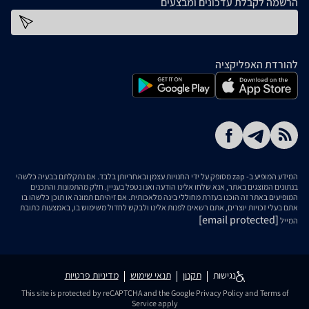
הרשמה לקבלת עדכונים ומבצעים
כתובת דוא''ל
להורדת האפליקציה
המידע המופיע ב- zap מסופק על ידי החנויות עצמן ובאחריותן בלבד. אם נתקלתם בבעיה כלשהי
בנתונים המוצגים באתר, אנא שלחו אלינו הודעה ואנו נטפל בעניין. חלק מהתמונות והתכנים
המופיעים באתר זה הוכנו בעזרת מחוללי בינה מלאכותית. אם זיהיתם תמונה או תוכן כלשהו בו
אתם בעלי זכויות יוצרים, אתם רשאים לפנות אלינו ולבקש לחדול משימוש בו, באמצעות כתובת
[email protected]
המייל
נגישות
תקנון
תנאי שימוש
מדיניות פרטיות
This site is protected by reCAPTCHA and the Google
Privacy Policy
and
Terms of
Service
apply