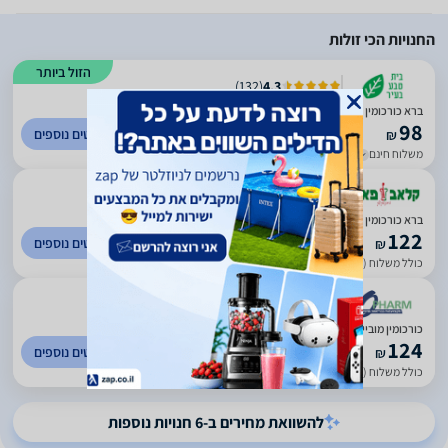
החנויות הכי זולות
הזול ביותר
)
132
(
4.3
ברא כורכומין מובייל BARA Curcumin Mobile
98
לפרטים נוספים
₪
משלוח חינם
עד 6 ימי עסקים
)
601
(
4.67
ברא כורכומין מובייל BARA
122
לפרטים נוספים
₪
כולל משלוח (17 ₪)
)
450
(
4.64
כורכומין מובייל ליפוזומלי 60 טבליות צמחיות
124
לפרטים נוספים
₪
כולל משלוח (15 ₪)
עד 7 ימי עסקים
להשוואת מחירים ב-6 חנויות נוספות