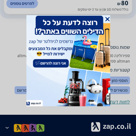
80
לפרטים נוספים
₪
כולל משלוח (10 ₪)
עד 3 ימי עסקים
שמות נוספים לדגם
ספירולינה 200 טבליות ‏אלטמן altman, ספירולינה 200 טבליות altman ,
altman ספירולינה 200 טבליות
קטגוריות משלימות
תוספי מזון לספורטאים
מינרלים
מולטי ויטמינים
מכשירים לשיכוך כאבים
ויטמינים
תוספי תזונה ותרופות ללא מרשם
לחוות דעת ופרטי החנויות