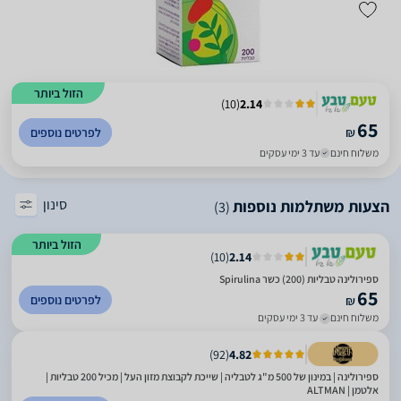
הזול ביותר
)
10
(
2.14
65
₪
לפרטים נוספים
משלוח חינם
עד 3 ימי עסקים
סינון
הצעות משתלמות נוספות
(3)
הזול ביותר
)
10
(
2.14
ספירולינה טבליות (200) כשר Spirulina
65
לפרטים נוספים
₪
משלוח חינם
עד 3 ימי עסקים
)
92
(
4.82
ספירולינה | במינון של 500 מ"ג לטבליה | שייכת לקבוצת מזון העל | מכיל 200 טבליות |
אלטמן | ALTMAN