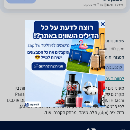
משלוח חינם
עד 7 ימי עסקים
שמות נוספים לדגם
מקרן BenQ TH 670 Full HD בנקיו, TH670 בנקיו , בנקיו TH670
קטגוריות משלימות
קולנוע ביתי
טלויזיות
מתקני תלייה
לחוות דעת ופרטי החנויות
מעוניינים לרכוש מקרן? ב-zap השוואת מחירים תוכלו להשוות בין
מקרנים של מיטב היצרנים: BenQ, טושיבה, Panasonic, Epson,
Hitachi ועוד. התאימו את סוג המקרן האידיאלי עבורכם: DLP או LCD
לפי פרמטרים של יחס ניגודיות, עצמת הארה (ANSI Lumens),
רזולוציה (dpi), תלת מימד, מרחק הקרנה ועוד.