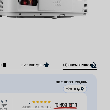
השוואת הצעות (1)
מ
הוסף חוות דעת
8,006‏₪
בחנות אחת
קרוב אליי
מקרן M402H DLP
5
1 חוות דעת בשנה האחרונה
למורי