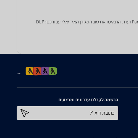
מעוניינים לרכוש מקרן? ב-zap השוואת מחירים תוכלו להשוות בין מקרנים של מיטב היצרנים: BenQ, טושיבה, Panasonic, Epson, Hitachi ועוד. התאימו את סוג המקרן האידיאלי עבורכם: DLP
הרשמה לקבלת עדכונים ומבצעים
כתובת דוא''ל