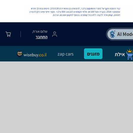
שלום אורח,
התחבר
מזגנים
zap cars