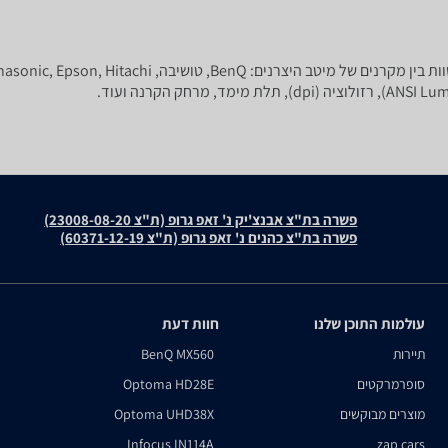
פשרה בת"צ אבנצ'יק נ' זאפ גרופ (ת"צ 23008-08-20)
פשרה בת"צ כהנים נ' זאפ גרופ (ת"צ 60371-12-19)
עולמות התוכן שלנו
חוות דעת
תיירות
BenQ MX560
סופרמרקטים
Optoma HD28E
מוצרים מבוקשים
Optoma UHD38X
Infocus IN114A
zap cars