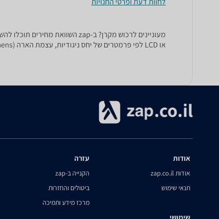
לחוות דעת ופרטי החנויות
או LCD לפי פרמטרים של יחס ניגודיות, עצמת הארה (ANSI Lumens), רזולוציה (dpi), תלת מימד, מרחק הקרנה ועוד.
אודות
עזרה
אודות zap.co.il
הקנייה ב-zap
תנאי שימוש
ביטולים והחזרות
מרכז מידע ותמיכה
שימושי