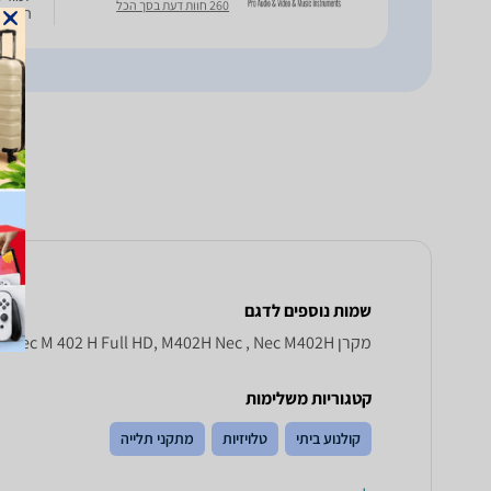
260 חוות דעת בסך הכל
התו
שמות נוספים לדגם
מקרן Nec M 402 H Full HD, M402H Nec , Nec M402H
קטגוריות משלימות
קולנוע ביתי
טלויזיות
מתקני תלייה