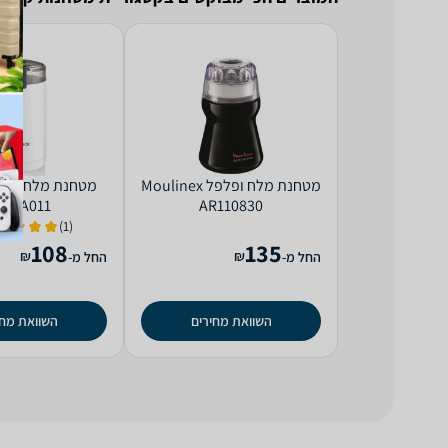
מטחנת ‏מלח ופלפל Moulinex
SM6A011
AR110830
(1)
108
135
₪
₪
החל מ-
החל מ-
השוואת מחירים
השוואת מחי