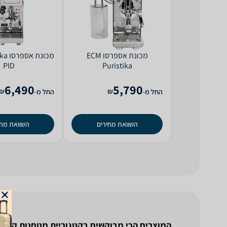
‏מכונת אספרסו ECM
‏מכונ
PID
Puristika
6,490
5,790
₪
₪
החל מ-
החל מ-
השוואת מחירים
השוואת מחי
המוצרים הכי מבוקשים בקטגוריית מטחנות קפה ו