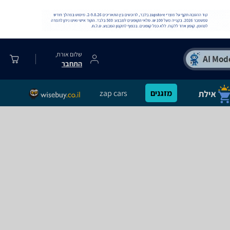
שלום אורח,
התחבר
מזגנים
zap cars