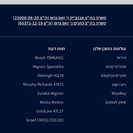
פשרה בת"צ אבנצ'יק נ' זאפ גרופ (ת"צ 23008-08-20)
פשרה בת"צ כהנים נ' זאפ גרופ (ת"צ 60371-12-19)
עולמות התוכן שלנו
חוות דעת
תיירות
Bosch TSM6A011
סופרמרקטים
Mignon Specialita
מוצרים מבוקשים
Delonghi KG79
Morphy Richards 47671
zap cars
Eureka Mignon
WiseBuy
שיווק לעסקים
Melita Molino
GoldLine ATL27
Graef CM202/203/201