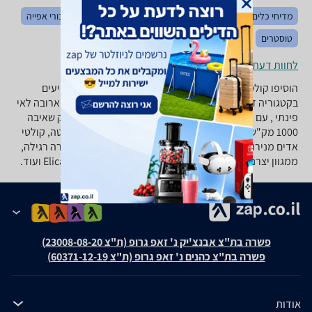
מדיחי כלים
מקפיאים
מקררים
כיריים
מיקרוגלים
תנורי אפייה
טוסטרים
לחוות דעת ופרטי החנויות
הוסיפו קולט אדים למטבח שלכם, ממגוון קולטי אדים המופיעים
בקטגוריה זו: קולטי ארובה,קולט אדים מתחת לארון, קולטי ארובה לאי
פינתי , עם ארובה או ללא ארובת יציאה, קולטים בעלי הספק שאיבה
1000 מק"ש, 890 מק"ש, 850 מק"ש, קולטי אדים מניסרוסטה, קולטי
אדים מנירוסטה משולבי זכוכית, בעלי תאורת הלוגן או תאורה רגילה,
ממגוון יצרנים כגון אפולו,Elica ,Ly Vent ,Chromex ,Delonghi ועוד.
פשרה בת"צ אבנצ'יק נ' זאפ גרופ (ת"צ 23008-08-20)
פשרה בת"צ כהנים נ' זאפ גרופ (ת"צ 60371-12-19)
אודות