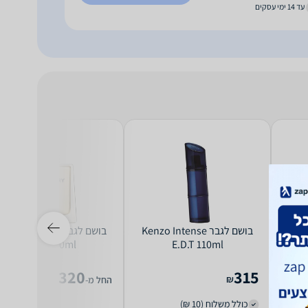
עד 14 ימי עסקים
Yves
בושם לגבר Kenzo Intense
בושם לגבר rrberry Hero
E.D.T 150ml
E.D.T 110ml
Lau
320
315
₪
₪
החל מ-
כולל משלוח (10 ₪)