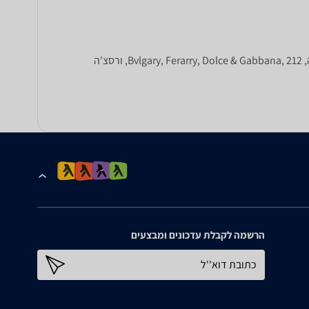
בקטגוריה זו תוכלו להשוות מחירים בין מגוון בשמים ואפטר שייב של Hugo Boss, קלוין קליין,Giorgio Arnani, ראלף לורן, קרולינה הררה, Bvlgary, Ferarry, Dolce & Gabbana, 212, ורסצ'ה
הרשמה לקבלת עדכונים ומבצעים
כתובת דוא''ל