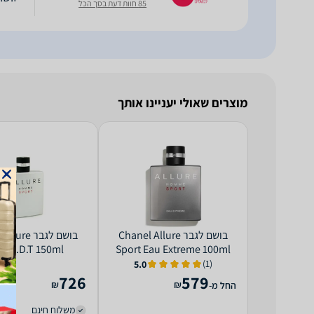
85 חוות דעת בסך הכל
מוצרים שאולי יעניינו אותך
בושם לגבר Chanel Allure
בושם לגבר re
rt E.D.T 150ml
Sport Eau Extreme 100ml
E.D.P
(1)
5.0
726
579
₪
₪
החל מ-
משלוח חינם