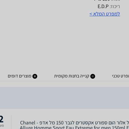
ריכוז:
E.D.P
למפרט המלא >
פרט טכני
קנייה בחנות מקומית
מוצרים דומים
2
שאנל אלור הום ספורט אקסטרים לגבר 150 מל אדפ - Chanel
משל
Allure Homme Sport Eau Extreme for men 150ml E