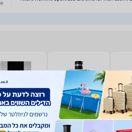
Chanel Allu
בושם לגבר Chanel Allure
בושם לגבר  Saint
rent L'Homme E.D.P
Homme Sport E.D.T 100ml
Spo
100ml
769
529
₪
₪
החל מ-
כולל משלוח (29 ₪)