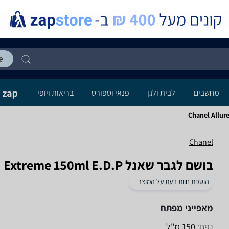
מחשבים
לבית ולגן
פנאי וספורט
בריאות ויופי
Chanel Allur
Chanel
בושם לגבר שאנל Allure Sport Eau Extreme 150ml E.D.P
הוספת חוות דעת על המוצר
מאפייני מפתח
נפח:
150 מ"ל