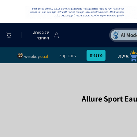
שלום אורח,
התחבר
מזגנים
zap cars