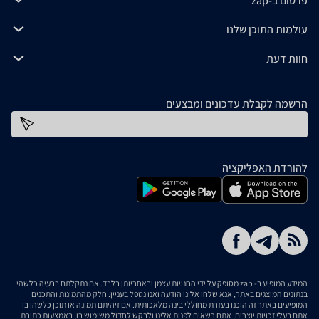
פרסום ב-zap
עולמות התוכן שלנו
חוות דעת
הרשמה לקבלת עדכונים ומבצעים
כתובת דוא''ל
להורדת האפליקציה
המידע המופיע ב- zap מסופק על ידי החנויות עצמן ובאחריותן בלבד. אם נתקלתם בבעיה כלשהי
בנתונים המוצגים באתר, אנא שלחו אלינו הודעה ואנו נטפל בעניין. חלק מהתמונות והתכנים
המופיעים באתר זה הוכנו בעזרת מחוללי בינה מלאכותית. אם זיהיתם תמונה או תוכן כלשהו בו
אתם בעלי זכויות יוצרים, אתם רשאים לפנות אלינו ולבקש לחדול משימוש בו, באמצעות כתובת