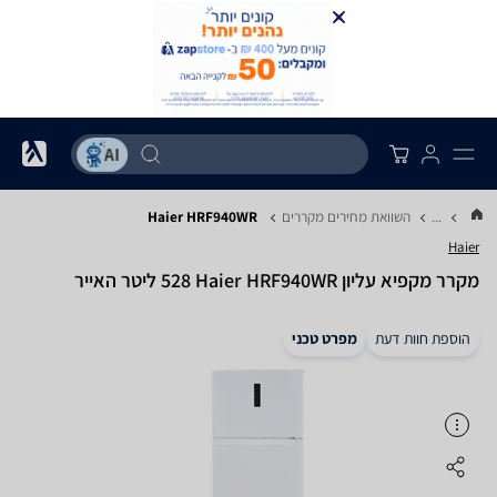
...
השוואת מחירים מקררים
Haier HRF940WR
Haier
מקרר ‏מקפיא עליון Haier HRF940WR ‏528 ‏ליטר האייר
הוספת חוות דעת
מפרט טכני