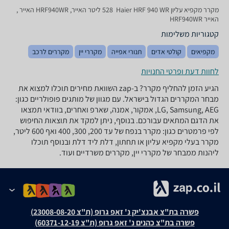
מקרר ‏מקפיא עליון Haier HRF 940 WR ‏ 528 ‏ליטר האייר, HRF940WR האייר ,
האייר HRF940WR
קטגוריות משלימות
מקפיאים
קולטי אדים
תנורי אפייה
מקררי יין
מקררים לרכב
לחוות דעת ופרטי החנויות
הגיע הזמן להחליף מקרר? ב-zap השוואת מחירים תוכלו למצוא את
מבחר המקררים הגדול בישראל. עם מגוון של מותגים פופולריים כגון:
LG, Samsung, AEG, אמקור, אמנה, שארפ ואחרים, בוודאי תמצאו
את הדגם המתאים עבורכם. בנוסף, ניתן למקד את תוצאות החיפוש
לפי פרמטרים כגון: מקרר בנפח של עד 200, 300, 400 ואף 600 ליטר,
מקרר בעלי מקפיא עליון או תחתון, דלת ליד דלת ובנוסף תוכלו
ליהנות ממבחר של מקררי יין, מקררים משרדיים ועוד.
פשרה בת"צ אבנצ'יק נ' זאפ גרופ (ת"צ 23008-08-20)
פשרה בת"צ כהנים נ' זאפ גרופ (ת"צ 60371-12-19)