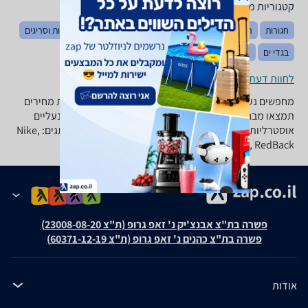
קטגוריות משלימות
חגורות
הלבשה כללי
מעילים
כובעים
מכנסיים
חולצות וסריגים
בגדי ים
הלבשה תחתונה
בגדי ספורט
תכשירים לנעליים
לחוות דעת ופרטי החנויות
מחפשים נעלי ספורט או נעלי טיולים חדשות? בzap השוואת מחירים
תמצאו מבחר ענק של נעלי ספורט, נעלי ריצה, נעלי הרים, נעליים
אוסטרליות, נעליים ייעודיות ועוד סוגים רבים של טובי המותגים: Nike,
New Balance, Saucony, Blundstone, RedBack ועוד!
פשרה בת"צ אבנצ'יק נ' זאפ גרופ (ת"צ 23008-08-20)
פשרה בת"צ כהנים נ' זאפ גרופ (ת"צ 60371-12-19)
אודות