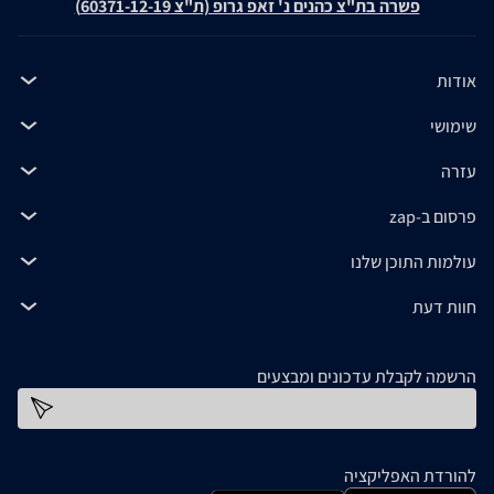
פשרה בת"צ כהנים נ' זאפ גרופ (ת"צ 60371-12-19)
אודות
שימושי
עזרה
פרסום ב-zap
עולמות התוכן שלנו
חוות דעת
הרשמה לקבלת עדכונים ומבצעים
כתובת דוא''ל
להורדת האפליקציה