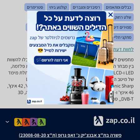
כבלים ומתאמים
רסיברים ומגברים
קולנוע ביתי
סטרימרים
שלט רחוק
מקרנים
מקרני קול / סאונד-בר
רמקולים
ממירים דיגיטליים
מציאות מדומה
מזנונים ושולחנות טלוויזיה
מתקני תלייה
לחוות דעת ופרטי החנויות
מחפשים לקנות טלויזיה חדשה? ב-zap השוואת מחירים תוכלו להשוות
בין מבחר הטלוויזיות הגדול בישראל! מגוון רחב של טלויזיות פלזמה,
LED ו-LCD, מבחר טלוויזיות חכמות (Smart TV) וטלויזיות תלת מימד
של מיטב המותגים כגון : טושיבה, סמסונג, סוני, LG, Philips
,Panasonic Sharp ועוד במגוון גדלים פופולאריים: 32 אינץ', 42 אינץ',
46 אינץ' ו- 55 אינץ'. סננו לפי אפשרויות גודל מסך, רזולוציה, 3D
,DVB-T, סמארט ועוד.
פשרה בת"צ אבנצ'יק נ' זאפ גרופ (ת"צ 23008-08-20)