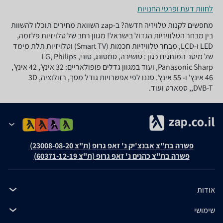
לחוות דעת ופרטי החנויות
מחפשים לקנות טלויזיה חדשה? ב-zap השוואת מחירים תוכלו להשוות
בין מבחר הטלוויזיות הגדול בישראל! מגוון רחב של טלויזיות פלזמה,
LED ו-LCD, מבחר טלוויזיות חכמות (Smart TV) וטלויזיות תלת מימד
של מיטב המותגים כגון : טושיבה, סמסונג, סוני, LG, Philips
,Panasonic Sharp ועוד במגוון גדלים פופולאריים: 32 אינץ', 42 אינץ',
46 אינץ' ו- 55 אינץ'. סננו לפי אפשרויות גודל מסך, רזולוציה, 3D
,DVB-T, סמארט ועוד.
פשרה בת"צ אבנצ'יק נ' זאפ גרופ (ת"צ 23008-08-20)
פשרה בת"צ כהנים נ' זאפ גרופ (ת"צ 60371-12-19)
אודות
שימושי