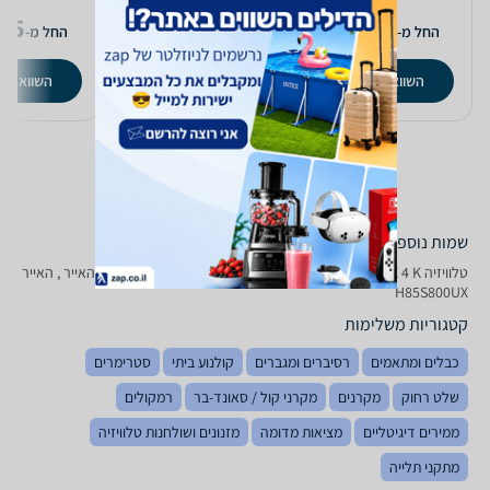
85
3,597
4,489
₪
₪
החל מ-
החל מ-
החל מ-
השוואת מחירים
השוואת מחירים
השוואת מ
שמות נוספים לדגם
טלוויזיה Haier H 85 S 800 UX 4 K ‏ 85 ‏אינטש האייר, H85S800UX האייר , האייר
H85S800UX
קטגוריות משלימות
כבלים ומתאמים
רסיברים ומגברים
קולנוע ביתי
סטרימרים
שלט רחוק
מקרנים
מקרני קול / סאונד-בר
רמקולים
ממירים דיגיטליים
מציאות מדומה
מזנונים ושולחנות טלוויזיה
מתקני תלייה