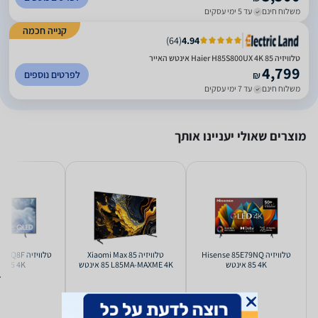
משלוח חינם
עד 5 ימי עסקים
קנייה חכמה
)
64
(
4.94
טלוויזיה Haier H85S800UX 4K 85 אינטש האייר
4,799
לפרטים נוספים
₪
משלוח חינם
עד 7 ימי עסקים
מוצרים שאולי יעניינו אותך
טלוויזיה Hisense 85E79NQ
טלוויזיה Xiaomi Max 85
טלוויזיה 
4K ‏85 ‏אינטש
L85MA-MAXME 4K ‏85 ‏אינטש
4K ‏85 ‏אינטש