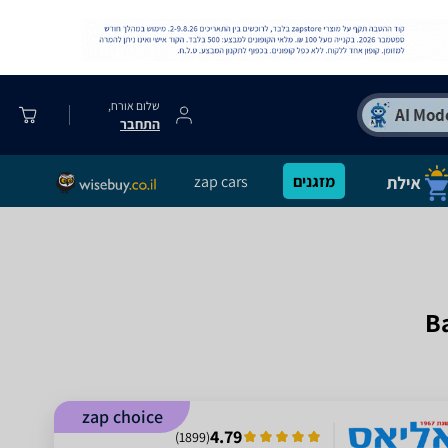
שלום אורח,
התחבר
מזגנים
zap cars
zap choice
4.79
)
1899
(