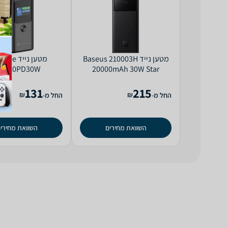
מטען נייד Baseus 210003H
מטען נייד 
PB10PD30W
20000mAh 30W Star
6932172635640
131
215
₪
₪
החל מ-
החל מ-
השוואת מחירים
השוואת מחירי