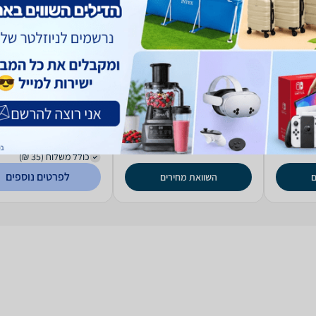
Miracase
מטען נייד Miracase
מטען נייד Adaman2
20000mAh
MPB30PD22.5W 99317-
M
000-18
274
175
₪
₪
החל מ-
כולל משלוח (35 ₪)
לפרטים נוספים
ם
השוואת מחירים