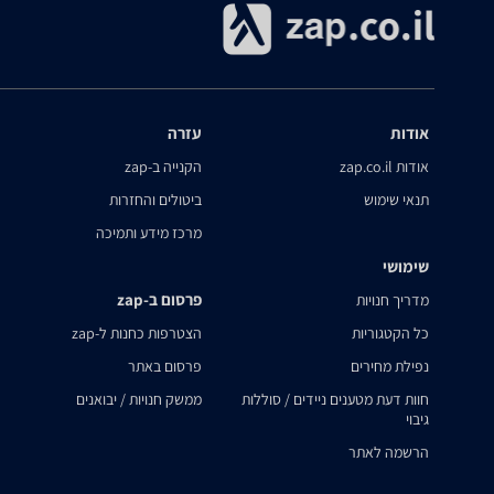
אודות
עזרה
אודות zap.co.il
הקנייה ב-zap
תנאי שימוש
ביטולים והחזרות
מרכז מידע ותמיכה
שימושי
פרסום ב-zap
מדריך חנויות
כל הקטגוריות
הצטרפות כחנות ל-zap
נפילת מחירים
פרסום באתר
חוות דעת מטענים ניידים / סוללות
ממשק חנויות / יבואנים
גיבוי
הרשמה לאתר