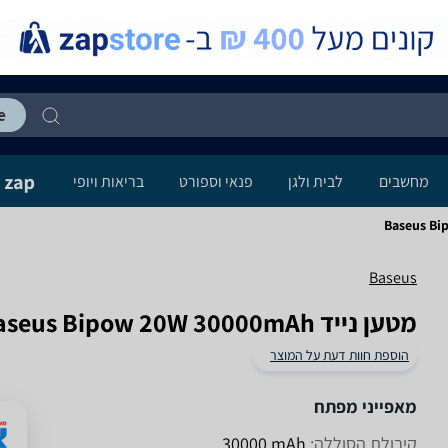
מחשבים
לבית ולגן
פנאי וספורט
בריאות ויופי
Baseus B
Baseus
מטען נייד Baseus Bipow 20W 30000mAh
הוספת חוות דעת על המוצר
מאפייני מפתח
קיבולת הסוללה:
mAh‏ 30000