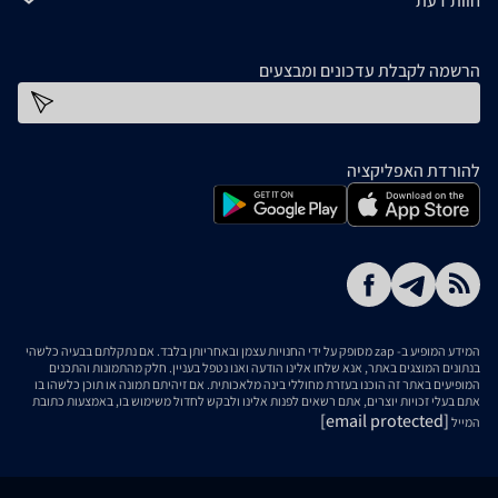
חוות דעת
הרשמה לקבלת עדכונים ומבצעים
כתובת דוא''ל
להורדת האפליקציה
המידע המופיע ב- zap מסופק על ידי החנויות עצמן ובאחריותן בלבד. אם נתקלתם בבעיה כלשהי
בנתונים המוצגים באתר, אנא שלחו אלינו הודעה ואנו נטפל בעניין. חלק מהתמונות והתכנים
המופיעים באתר זה הוכנו בעזרת מחוללי בינה מלאכותית. אם זיהיתם תמונה או תוכן כלשהו בו
אתם בעלי זכויות יוצרים, אתם רשאים לפנות אלינו ולבקש לחדול משימוש בו, באמצעות כתובת
[email protected]
המייל