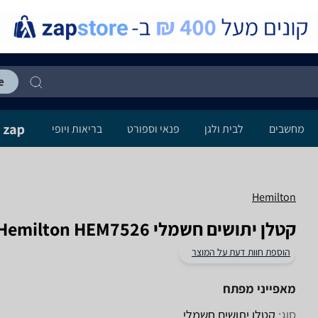
מחשבים
לבית ולגן
פנאי וספורט
בריאות ויופי
Hemilton
‏קטלן יתושים חשמלי Hemilton HEM7526 המילטון
הוספת חוות דעת על המוצר
מאפייני מפתח
סוג:
קטלן יתושים חשמלי