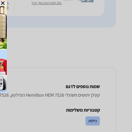
261 חוות דעת בסך הכל
0x170x330
שמות נוספים לדגם
‏קטלן יתושים חשמלי Hemilton HEM 7526 המילטון, HEM7526 המילטון , המילטון HEM7526
קטגוריות משלימות
כילות