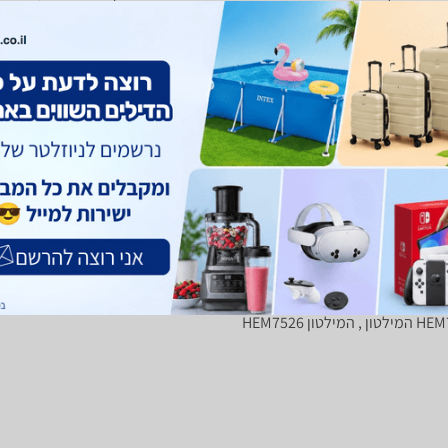
בתוך ומחוץ לבית כיסוי שטח של עד 80 מ"ר ניתן לתלייה הספק: W18 מידות:
17 מ"מ