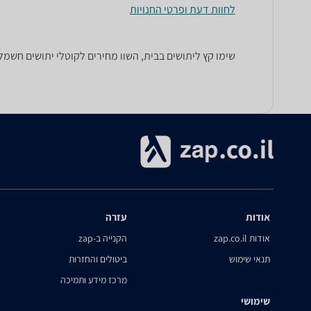
לחוות דעת ופרטי החנויות
שימו קץ ליתושים בבית, השוו מחירים לקוטלי יתושים חשמליים, מחבטים, כילות ועוד, מבית l
אודות
עזרה
אודות zap.co.il
הקנייה ב-zap
תנאי שימוש
ביטולים והחזרות
מרכז מידע ותמיכה
שימושי