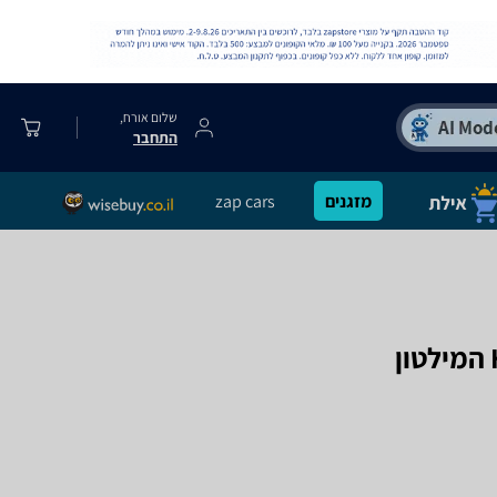
שלום אורח,
התחבר
מזגנים
zap cars