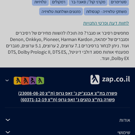
סטרימרים
מקרני קול / סאונד-בר
רמקולים
טלויזיות
משחקי טלוויזיה - קונסולות
מזנונים ושולחנות טלוויזיה
לחוות דעת ופרטי החנויות
מחפשים רסיבר או מגבר? פה תוכלו להשוות מחירים של רסיברים
ומגברים של ימהאה, Denon, Onkkyo, Pioneer, Harman Kardon
ועוד. ניתן לבחור ברסיברים 7.1 ערוצים, 2 ערוצים, 5.1 ערוצים, מגברים
מפענחי אותות מסוג דולבי דיגיטל, DTS, Dolby Prologic II, DTS ES,
Dolby EX, ועוד.
פשרה בת"צ אבנצ'יק נ' זאפ גרופ (ת"צ 23008-08-20)
פשרה בת"צ כהנים נ' זאפ גרופ (ת"צ 60371-12-19)
אודות
שימושי