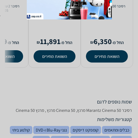
רסיבר Onkyo TX-NR7100
רסיבר ‏2 ‏ערוצים Vincent
M7005
SV237
89
11,891
6,350
₪
₪
החל מ-
החל מ-
החל מ-
השוואת מחירים
השוואת מחירים
השוואת מ
שמות נוספים לדגם
רסיבר Marantz Cinema 50 מרנץ, Cinema 50 מרנץ , מרנץ Cinema 50
קטגוריות משלימות
כבלים ומתאמים
קומפקט דיסקים
נגני Blu-Ray ו-DVD
קולנוע ביתי