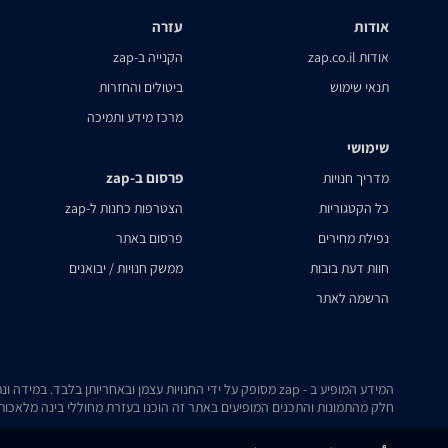
אודות
עזרה
אודות zap.co.il
הקנייה ב-zap
תנאי שימוש
ביטולים והחזרות
מרכז מידע ותמיכה
שימושי
פרסום ב-zap
מדריך חנויות
כל הקטגוריות
הצטרפות כחנות ל-zap
נפילת מחירים
פרסום באתר
חוות דעת בובות
ממשק חנויות / יבואנים
הרשמה לאתר
המידע המופיע ב - zap מסופק על ידי החנויות עצמן ובאחריותן בלבד. במידה ונתקלת בבעיה כלשהי בנתונים המוצגים באתר, אנא שלח אלינו הודעה ואנו נטפל בעניין.
חלק מהתמונות והתכנים המופיעים באתר זה הוכנו בעזרת מחוללי בינה מלאכותית