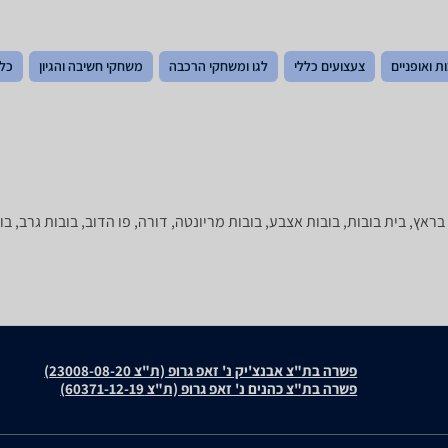
ת ואופניים
צעצועים כללי
לגו ומשחקי הרכבה
משחקי חשיבה והגיון
כלי
ראץ, בית בובות, בובות אצבע, בובות מריונטה, דורה, פו הדוב, בובות גרב, בוב
פשרה בת"צ אבנצ'יק נ' זאפ גרופ (ת"צ 23008-08-20)
פשרה בת"צ כהנים נ' זאפ גרופ (ת"צ 60371-12-19)