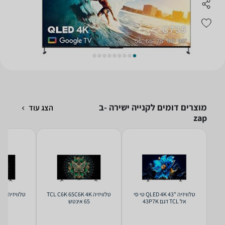
מוצרים דומים לקנייה ישירה -ב
הצג עוד
zap
טלוויזיה "43 QLED 4K טי סי
טלוויזיה TCL C6K 65C6K 4K
טלוו
אל TCL דגם 43P7K
65 אינטש
75 אינ